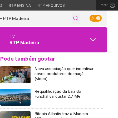
G
RTP ENSINA
RTP ARQUIVOS
Entrar
+ RTP Madeira
TV
RTP Madeira
Pode também gostar
Nova associação quer incentivar
novos produtores de maçã
(vídeo)
Requalificação da baía do
Funchal vai custar 2,7 M€
Bitcoin Atlantis traz à Madeira