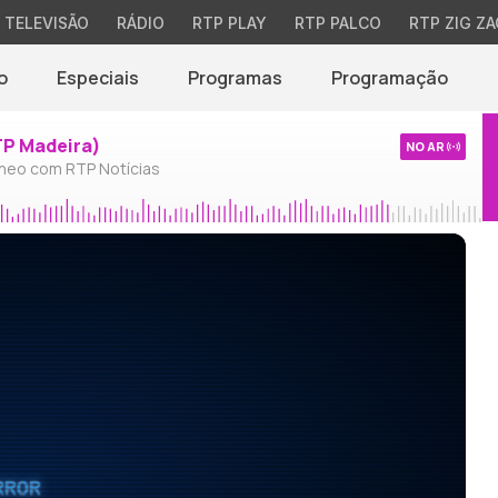
TELEVISÃO
RÁDIO
RTP PLAY
RTP PALCO
RTP ZIG ZA
o
Especiais
Programas
Programação
TP Madeira)
NO AR
neo com RTP Notícias
RROR