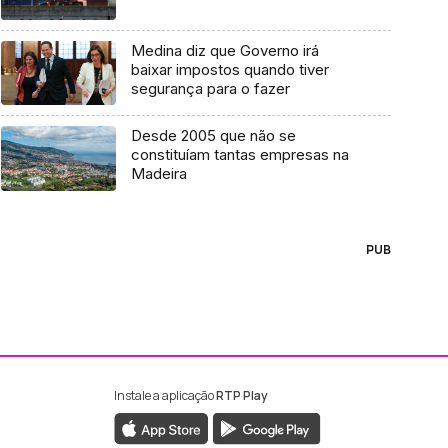
Medina diz que Governo irá
baixar impostos quando tiver
segurança para o fazer
Desde 2005 que não se
constituíam tantas empresas na
Madeira
PUB
Instale a aplicação
RTP Play
ebook da RTP Madeira
nstagram da RTP Madeira