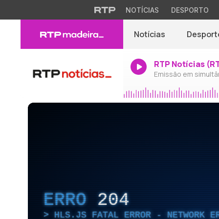
NOTÍCIAS
DESPORTO
Notícias
Desport
RTP Notícias (R
Emissão em simultâ
ERRO
204
HLS.JS FATAL ERROR - NETWORK E