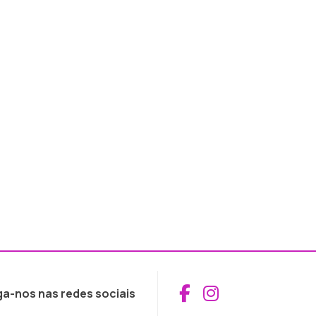
Aceder ao Fac
Aceder ao I
ga-nos nas redes sociais