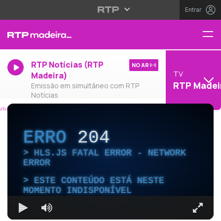
Entrar
RTP Notícias (RTP
NO AR
TV
Madeira)
RTP Madei
Emissão em simultâneo com RTP
Notícias
ERRO
204
HLS.JS FATAL ERROR - NETWORK
ERROR
ESTE CONTEÚDO ESTÁ NESTE
MOMENTO INDISPONÍVEL