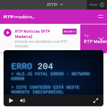
Entrar
RTP Notícias (RTP
NO AR
TV
Madeira)
RTP Madei
Emissão em simultâneo com RTP
Notícias
ERRO
204
HLS.JS FATAL ERROR - NETWORK
ERROR
ESTE CONTEÚDO ESTÁ NESTE
MOMENTO INDISPONÍVEL