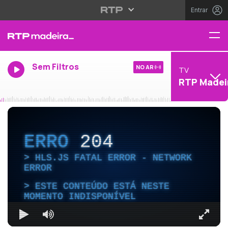
Entrar
Sem Filtros
NO AR
TV
RTP Madei
ERRO
204
HLS.JS FATAL ERROR - NETWORK
ERROR
ESTE CONTEÚDO ESTÁ NESTE
MOMENTO INDISPONÍVEL