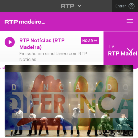
Entrar
RTP Notícias (RTP
NO AR
TV
Madeira)
RTP Madei
Emissão em simultâneo com RTP
Notícias