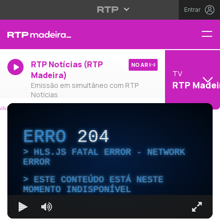
Entrar
RTP Notícias (RTP
NO AR
TV
Madeira)
RTP Madei
Emissão em simultâneo com RTP
Notícias
ERRO
204
HLS.JS FATAL ERROR - NETWORK
ERROR
ESTE CONTEÚDO ESTÁ NESTE
MOMENTO INDISPONÍVEL