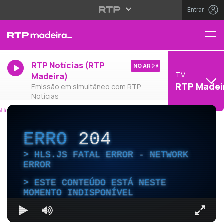
Entrar
RTP Notícias (RTP
NO AR
TV
Madeira)
RTP Madei
Emissão em simultâneo com RTP
Notícias
ERRO
204
HLS.JS FATAL ERROR - NETWORK
ERROR
ESTE CONTEÚDO ESTÁ NESTE
MOMENTO INDISPONÍVEL