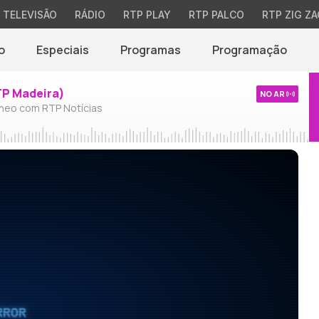
TELEVISÃO
RÁDIO
RTP PLAY
RTP PALCO
RTP ZIG ZA
o
Especiais
Programas
Programação
TP Madeira)
NO AR
neo com RTP Notícias
RROR