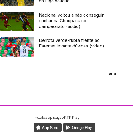
da Liga saudita
Nacional voltou a não conseguir
ganhar na Choupana no
campeonato (áudio)
Derrota verde-rubra frente ao
Farense levanta dúvidas (vídeo)
PUB
Instale a aplicação
RTP Play
ebook da RTP Madeira
nstagram da RTP Madeira