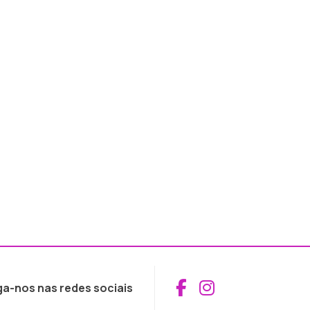
Aceder ao Fac
Aceder ao I
ga-nos nas redes sociais