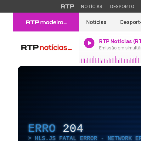
NOTÍCIAS
DESPORTO
Notícias
Desport
RTP Notícias (R
Emissão em simultâ
ERRO
204
HLS.JS FATAL ERROR - NETWORK E