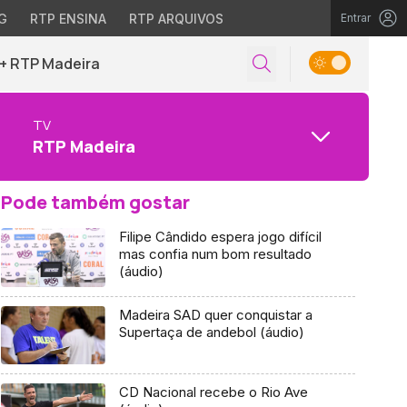
G
RTP ENSINA
RTP ARQUIVOS
Entrar
+ RTP Madeira
TV
RTP Madeira
Pode também gostar
Filipe Cândido espera jogo difícil
mas confia num bom resultado
(áudio)
Madeira SAD quer conquistar a
Supertaça de andebol (áudio)
CD Nacional recebe o Rio Ave