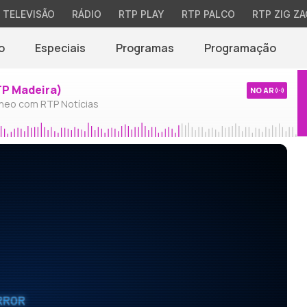
TELEVISÃO
RÁDIO
RTP PLAY
RTP PALCO
RTP ZIG ZA
o
Especiais
Programas
Programação
TP Madeira)
NO AR
neo com RTP Notícias
RROR