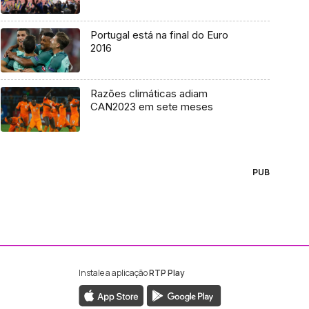
Portugal está na final do Euro
2016
Razões climáticas adiam
CAN2023 em sete meses
PUB
Instale a aplicação
RTP Play
ebook da RTP Madeira
nstagram da RTP Madeira