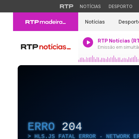
NOTÍCIAS
DESPORTO
Notícias
Desport
RTP Notícias (R
Emissão em simultâ
ERRO
204
HLS.JS FATAL ERROR - NETWORK E