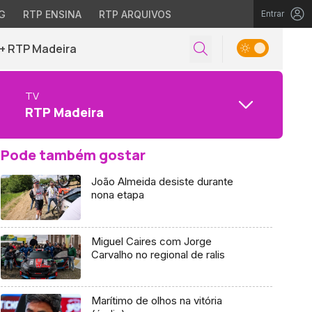
G
RTP ENSINA
RTP ARQUIVOS
Entrar
+ RTP Madeira
TV
RTP Madeira
Pode também gostar
João Almeida desiste durante
nona etapa
Miguel Caires com Jorge
Carvalho no regional de ralis
Marítimo de olhos na vitória