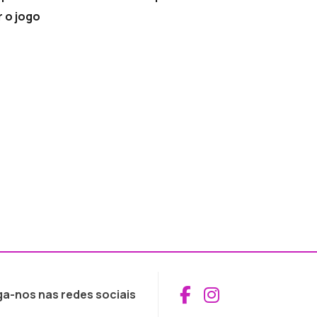
r o jogo
Aceder ao Fac
Aceder ao I
ga-nos nas redes sociais