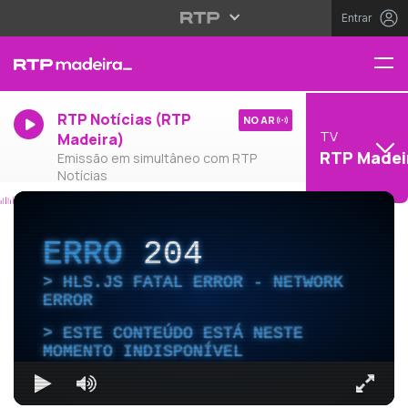
Entrar
RTP Notícias (RTP
NO AR
TV
Madeira)
RTP Madei
Emissão em simultâneo com RTP
Notícias
ERRO
204
HLS.JS FATAL ERROR - NETWORK
ERROR
ESTE CONTEÚDO ESTÁ NESTE
MOMENTO INDISPONÍVEL