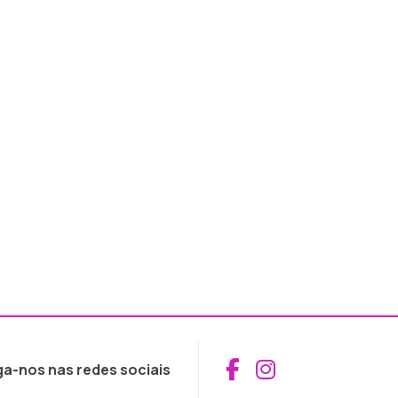
Aceder ao Fac
Aceder ao I
ga-nos nas redes sociais