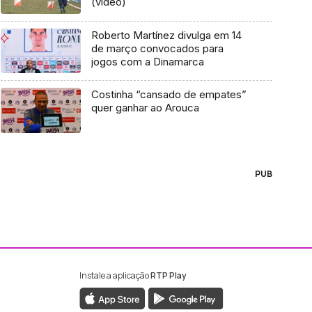
(vídeo)
Roberto Martínez divulga em 14
de março convocados para
jogos com a Dinamarca
Costinha “cansado de empates”
quer ganhar ao Arouca
PUB
Instale a aplicação
RTP Play
ebook da RTP Madeira
nstagram da RTP Madeira