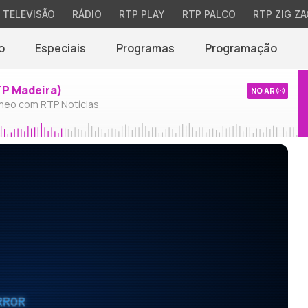
TELEVISÃO
RÁDIO
RTP PLAY
RTP PALCO
RTP ZIG ZA
o
Especiais
Programas
Programação
TP Madeira)
NO AR
neo com RTP Notícias
RROR