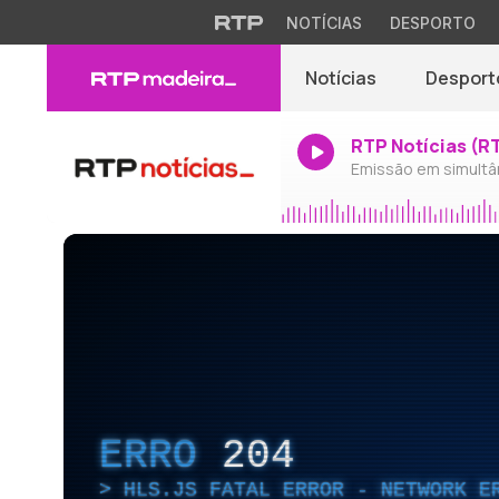
NOTÍCIAS
DESPORTO
Notícias
Desport
RTP Notícias (R
Emissão em simultâ
ERRO
204
HLS.JS FATAL ERROR - NETWORK E