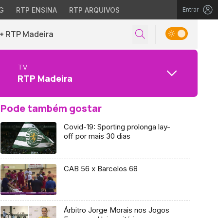
G
RTP ENSINA
RTP ARQUIVOS
Entrar
+ RTP Madeira
TV
RTP Madeira
Pode também gostar
Covid-19: Sporting prolonga lay-
off por mais 30 dias
CAB 56 x Barcelos 68
Árbitro Jorge Morais nos Jogos