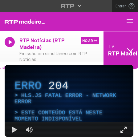
Entrar
RTP Notícias (RTP
NO AR
TV
Madeira)
RTP Madei
Emissão em simultâneo com RTP
Notícias
ERRO
204
HLS.JS FATAL ERROR - NETWORK
ERROR
ESTE CONTEÚDO ESTÁ NESTE
MOMENTO INDISPONÍVEL