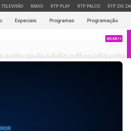
TELEVISÃO
RÁDIO
RTP PLAY
RTP PALCO
RTP ZIG ZA
o
Especiais
Programas
Programação
NO AR
RROR