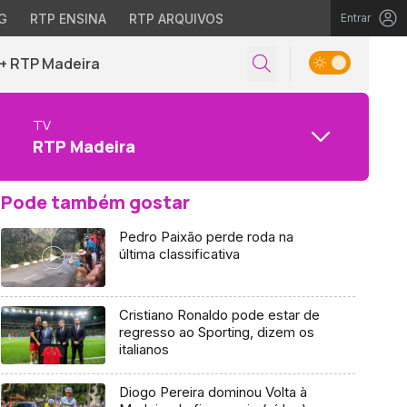
G
RTP ENSINA
RTP ARQUIVOS
Entrar
+ RTP Madeira
TV
RTP Madeira
Pode também gostar
Pedro Paixão perde roda na
última classificativa
Cristiano Ronaldo pode estar de
regresso ao Sporting, dizem os
italianos
Diogo Pereira dominou Volta à