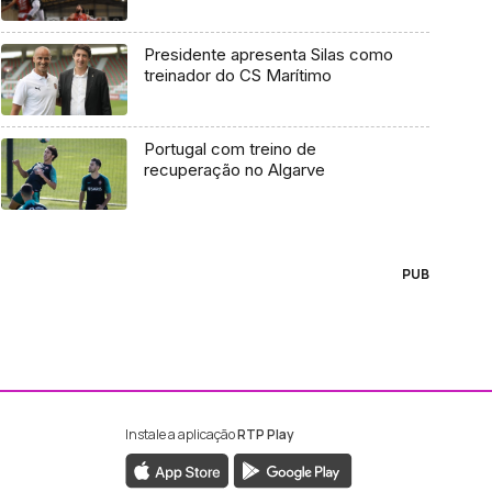
Presidente apresenta Silas como
treinador do CS Marítimo
Portugal com treino de
recuperação no Algarve
PUB
Instale a aplicação
RTP Play
ebook da RTP Madeira
nstagram da RTP Madeira