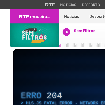
NOTÍCIAS
DESPORTO
Notícias
Desport
Sem Filtros
ERRO
204
HLS.JS FATAL ERROR - NETWORK E