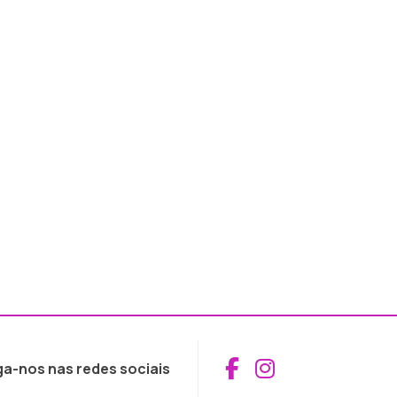
Aceder ao Fac
Aceder ao I
ga-nos nas redes sociais