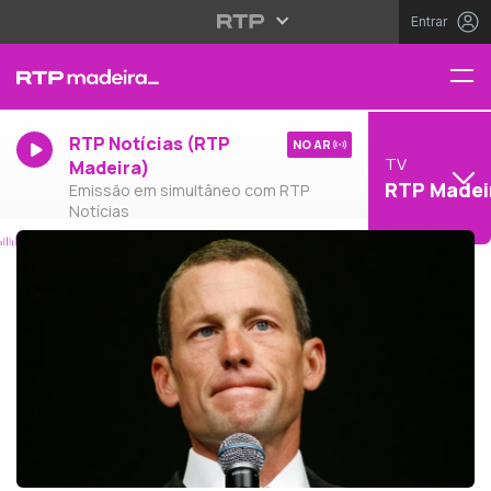
Entrar
RTP Notícias (RTP
NO AR
TV
Madeira)
RTP Madei
Emissão em simultâneo com RTP
Notícias