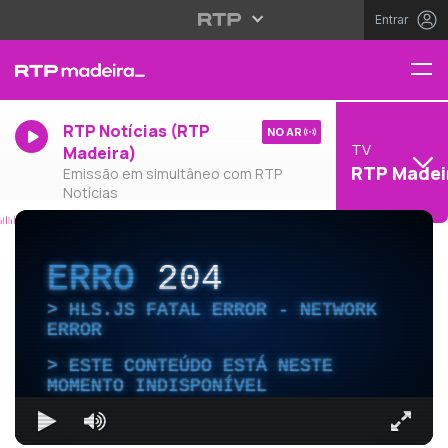
Entrar
RTP Notícias (RTP
NO AR
TV
Madeira)
RTP Madei
Emissão em simultâneo com RTP
Notícias
ERRO
204
HLS.JS FATAL ERROR - NETWORK
ERROR
ESTE CONTEÚDO ESTÁ NESTE
MOMENTO INDISPONÍVEL