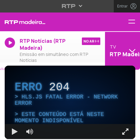
Entrar
RTP Notícias (RTP
NO AR
TV
Madeira)
RTP Madei
Emissão em simultâneo com RTP
Notícias
ERRO
204
HLS.JS FATAL ERROR - NETWORK
ERROR
ESTE CONTEÚDO ESTÁ NESTE
MOMENTO INDISPONÍVEL