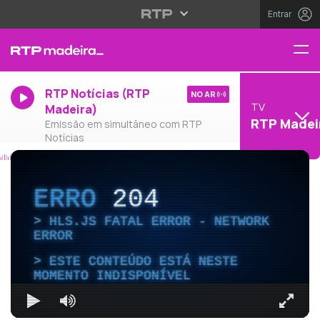
Entrar
RTP Notícias (RTP
NO AR
TV
Madeira)
RTP Madei
Emissão em simultâneo com RTP
Notícias
ERRO
204
HLS.JS FATAL ERROR - NETWORK
ERROR
ESTE CONTEÚDO ESTÁ NESTE
MOMENTO INDISPONÍVEL