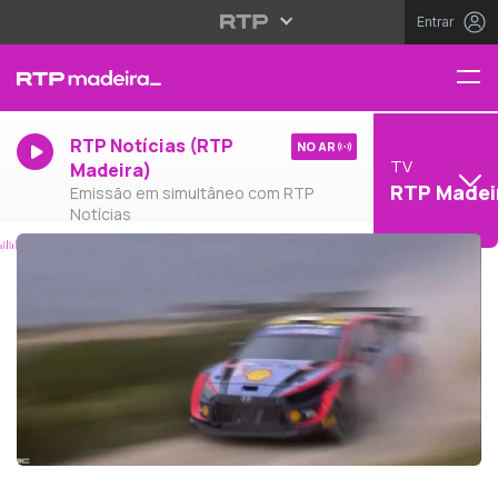
Entrar
RTP Notícias (RTP
NO AR
TV
Madeira)
RTP Madei
Emissão em simultâneo com RTP
Notícias