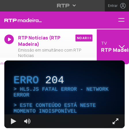
Entrar
RTP Notícias (RTP
NO AR
TV
Madeira)
RTP Madei
Emissão em simultâneo com RTP
Notícias
ERRO
204
HLS.JS FATAL ERROR - NETWORK
ERROR
ESTE CONTEÚDO ESTÁ NESTE
MOMENTO INDISPONÍVEL