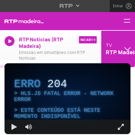
Entrar
RTP Notícias (RTP
NO AR
TV
Madeira)
RTP Madei
Emissão em simultâneo com RTP
Notícias
ERRO
204
HLS.JS FATAL ERROR - NETWORK
ERROR
ESTE CONTEÚDO ESTÁ NESTE
MOMENTO INDISPONÍVEL