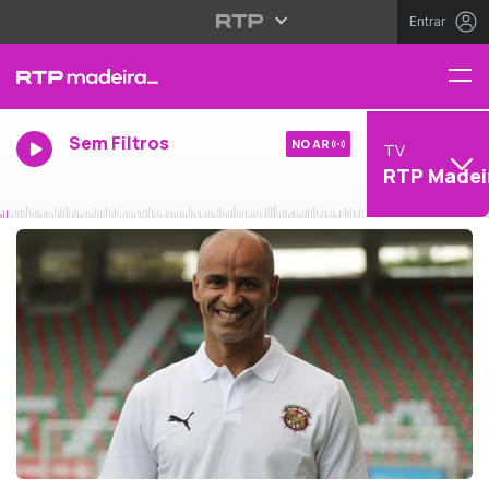
Entrar
Sem Filtros
NO AR
TV
RTP Madei