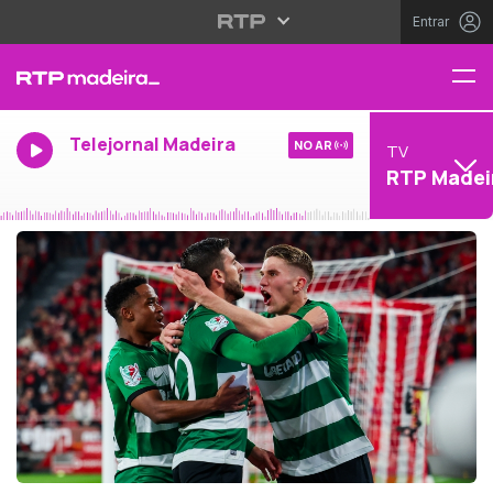
Entrar
Telejornal Madeira
NO AR
TV
RTP Madei