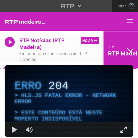
Entrar
RTP Notícias (RTP
NO AR
TV
Madeira)
RTP Madei
Emissão em simultâneo com RTP
Notícias
ERRO
204
HLS.JS FATAL ERROR - NETWORK
ERROR
ESTE CONTEÚDO ESTÁ NESTE
MOMENTO INDISPONÍVEL