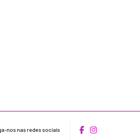
Aceder ao Fac
Aceder ao I
ga-nos nas redes sociais