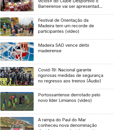
vícios» do Clube Desportivo o
Barreirense vai ser apresentado
à Federação Portuguesa de
Futebol (vídeo)
Festival de Orientação da
Madeira tem um recorde de
participantes (vídeo)
Madeira SAD vence dérbi
madeirense
Covid-19: Nacional garante
rigorosas medidas de segurança
no regresso aos treinos (Áudio)
Portossantense derrotado pelo
novo líder Limianos (vídeo)
A rampa do Paul do Mar
conheceu nova denominação