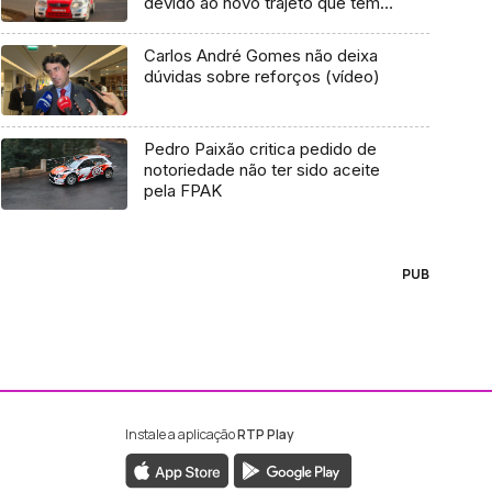
devido ao novo trajeto que tem
este ano, passou para o Estreito
da Calheta
Carlos André Gomes não deixa
dúvidas sobre reforços (vídeo)
Pedro Paixão critica pedido de
notoriedade não ter sido aceite
pela FPAK
PUB
Instale a aplicação
RTP Play
ebook da RTP Madeira
nstagram da RTP Madeira