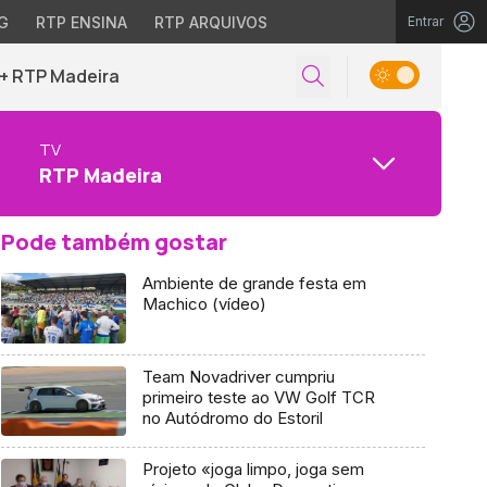
G
RTP ENSINA
RTP ARQUIVOS
Entrar
+ RTP Madeira
TV
RTP Madeira
Pode também gostar
Ambiente de grande festa em
Machico (vídeo)
Team Novadriver cumpriu
primeiro teste ao VW Golf TCR
no Autódromo do Estoril
Projeto «joga limpo, joga sem