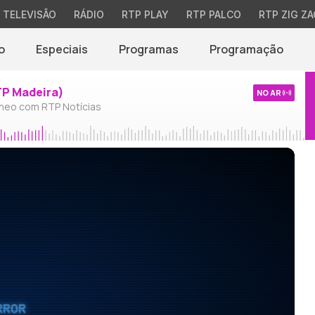
TELEVISÃO
RÁDIO
RTP PLAY
RTP PALCO
RTP ZIG ZA
o
Especiais
Programas
Programação
TP Madeira)
NO AR
neo com RTP Notícias
RROR