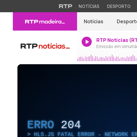
NOTÍCIAS
DESPORTO
Notícias
Desport
RTP Notícias (R
Emissão em simultâ
ERRO
204
HLS.JS FATAL ERROR - NETWORK E