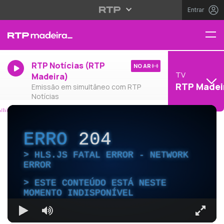
Entrar
RTP Notícias (RTP
NO AR
TV
Madeira)
RTP Madei
Emissão em simultâneo com RTP
Notícias
ERRO
204
HLS.JS FATAL ERROR - NETWORK
ERROR
ESTE CONTEÚDO ESTÁ NESTE
MOMENTO INDISPONÍVEL