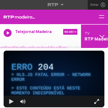
Entrar
Telejornal Madeira
NO AR
TV
RTP Madei
ERRO
204
HLS.JS FATAL ERROR - NETWORK
ERROR
ESTE CONTEÚDO ESTÁ NESTE
MOMENTO INDISPONÍVEL