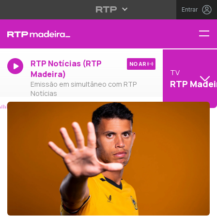
Entrar
RTP Notícias (RTP
NO AR
TV
Madeira)
RTP Madei
Emissão em simultâneo com RTP
Notícias