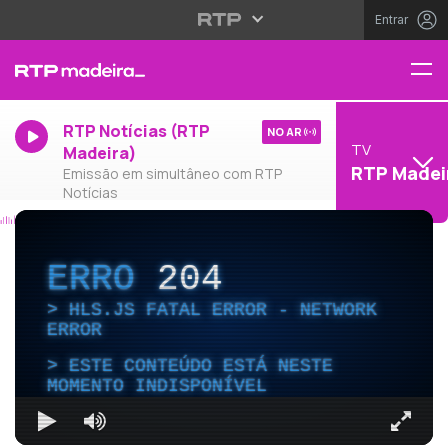
Entrar
RTP Notícias (RTP
NO AR
TV
Madeira)
RTP Madei
Emissão em simultâneo com RTP
Notícias
ERRO
204
HLS.JS FATAL ERROR - NETWORK
ERROR
ESTE CONTEÚDO ESTÁ NESTE
MOMENTO INDISPONÍVEL