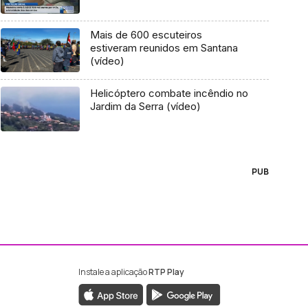
Mais de 600 escuteiros
estiveram reunidos em Santana
(vídeo)
Helicóptero combate incêndio no
Jardim da Serra (vídeo)
PUB
Instale a aplicação
RTP Play
ebook da RTP Madeira
nstagram da RTP Madeira