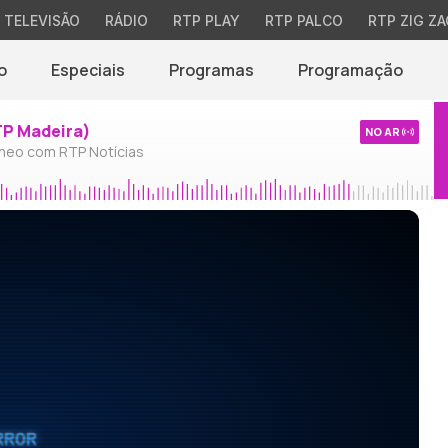
TELEVISÃO
RÁDIO
RTP PLAY
RTP PALCO
RTP ZIG ZA
o
Especiais
Programas
Programação
TP Madeira)
NO AR
neo com RTP Notícias
RROR