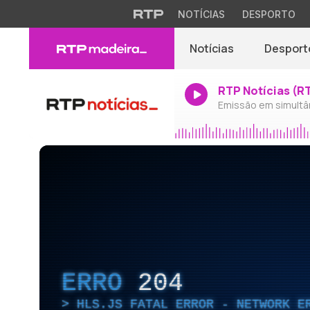
NOTÍCIAS
DESPORTO
Notícias
Desport
RTP Notícias (R
Emissão em simultâ
ERRO
204
HLS.JS FATAL ERROR - NETWORK E