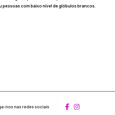
 pessoas com baixo nível de glóbulos brancos.
Aceder ao Fac
Aceder ao I
ga-nos nas redes sociais