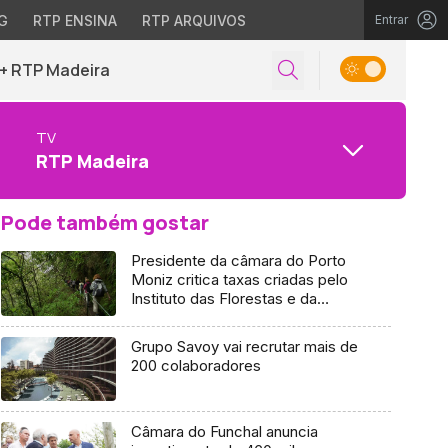
G
RTP ENSINA
RTP ARQUIVOS
Entrar
+ RTP Madeira
TV
RTP Madeira
Pode também gostar
Presidente da câmara do Porto
Moniz critica taxas criadas pelo
Instituto das Florestas e da
Conservação da Natureza
Grupo Savoy vai recrutar mais de
200 colaboradores
Câmara do Funchal anuncia