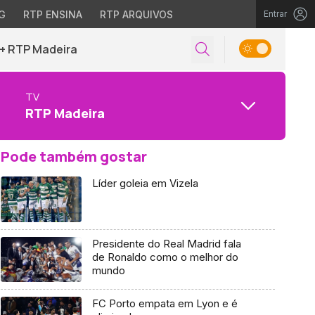
G
RTP ENSINA
RTP ARQUIVOS
Entrar
+ RTP Madeira
TV
RTP Madeira
Pode também gostar
Líder goleia em Vizela
Presidente do Real Madrid fala
de Ronaldo como o melhor do
mundo
FC Porto empata em Lyon e é