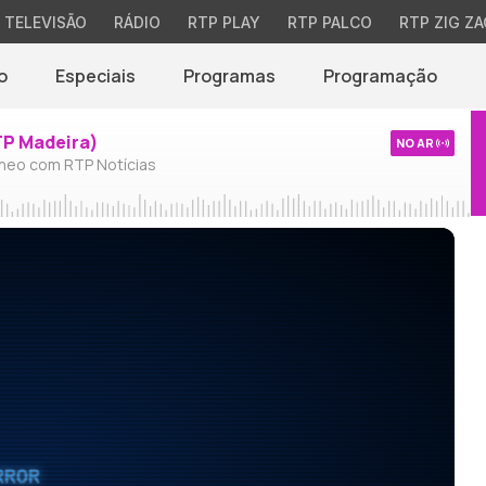
TELEVISÃO
RÁDIO
RTP PLAY
RTP PALCO
RTP ZIG ZA
o
Especiais
Programas
Programação
TP Madeira)
NO AR
neo com RTP Notícias
RROR