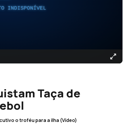
TO INDISPONÍVEL
uistam Taça de
tebol
ivo o troféu para a ilha (Vídeo)