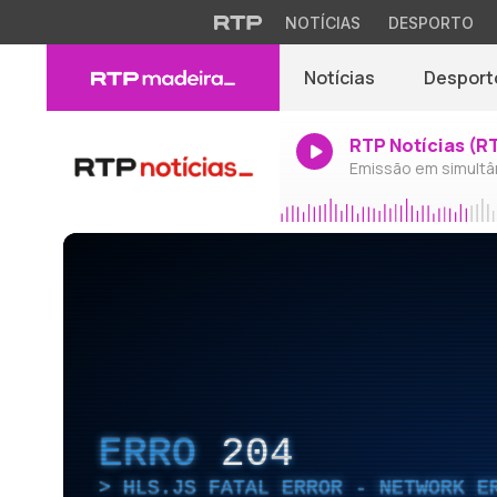
NOTÍCIAS
DESPORTO
Notícias
Desport
RTP Notícias (R
Emissão em simultâ
ERRO
204
HLS.JS FATAL ERROR - NETWORK E