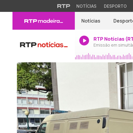
NOTÍCIAS
DESPORTO
Notícias
Desport
RTP Notícias (R
Emissão em simultâ