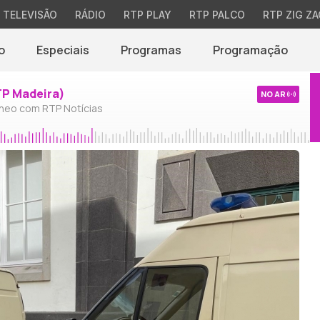
TELEVISÃO
RÁDIO
RTP PLAY
RTP PALCO
RTP ZIG ZA
o
Especiais
Programas
Programação
TP Madeira)
NO AR
neo com RTP Notícias