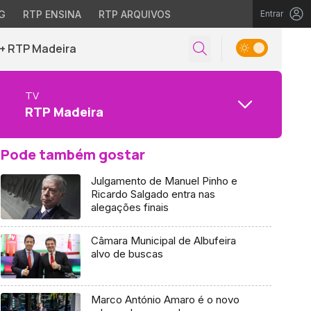
G
RTP ENSINA
RTP ARQUIVOS
Entrar
+ RTP Madeira
TV
RTP Madeira
Pode também gostar
Julgamento de Manuel Pinho e
Ricardo Salgado entra nas
alegações finais
Câmara Municipal de Albufeira
alvo de buscas
Marco António Amaro é o novo