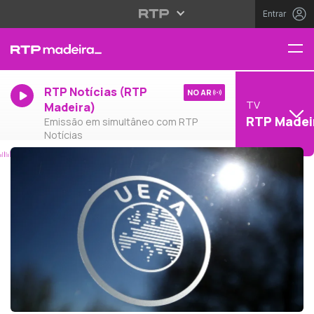
Entrar
RTP Notícias (RTP
NO AR
TV
Madeira)
RTP Madei
Emissão em simultâneo com RTP
Notícias