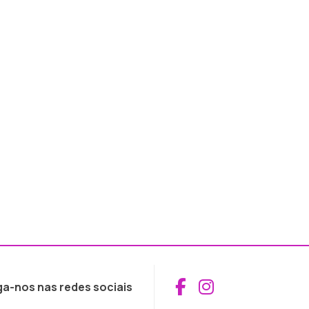
Aceder ao Fac
Aceder ao I
ga-nos nas redes sociais