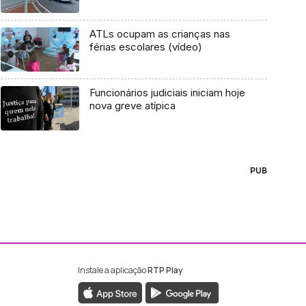
ATLs ocupam as crianças nas
férias escolares (vídeo)
Funcionários judiciais iniciam hoje
nova greve atípica
PUB
Instale a aplicação
RTP Play
ebook da RTP Madeira
nstagram da RTP Madeira