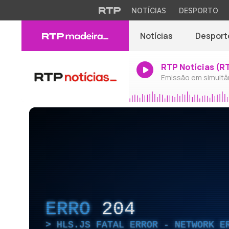
NOTÍCIAS
DESPORTO
Notícias
Desport
RTP Notícias (R
Emissão em simultâ
ERRO
204
HLS.JS FATAL ERROR - NETWORK E