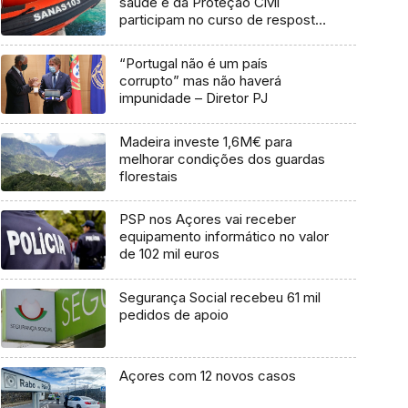
saúde e da Proteção Civil
participam no curso de resposta
médica a catástrofes (áudio)
“Portugal não é um país
corrupto” mas não haverá
impunidade – Diretor PJ
Madeira investe 1,6M€ para
melhorar condições dos guardas
florestais
PSP nos Açores vai receber
equipamento informático no valor
de 102 mil euros
Segurança Social recebeu 61 mil
pedidos de apoio
Açores com 12 novos casos