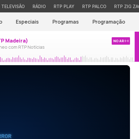
TELEVISÃO
RÁDIO
RTP PLAY
RTP PALCO
RTP ZIG ZA
o
Especiais
Programas
Programação
TP Madeira)
NO AR
neo com RTP Notícias
RROR