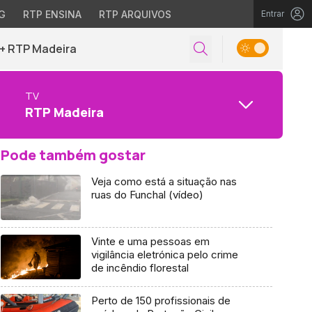
G
RTP ENSINA
RTP ARQUIVOS
Entrar
+ RTP Madeira
TV
RTP Madeira
Pode também gostar
Veja como está a situação nas
ruas do Funchal (vídeo)
Vinte e uma pessoas em
vigilância eletrónica pelo crime
de incêndio florestal
Perto de 150 profissionais de