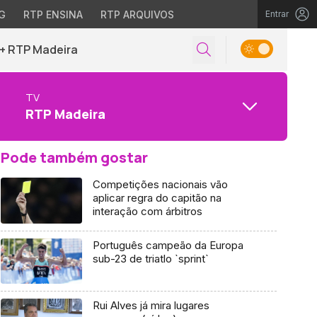
G
RTP ENSINA
RTP ARQUIVOS
Entrar
+ RTP Madeira
TV
RTP Madeira
Pode também gostar
Competições nacionais vão
aplicar regra do capitão na
interação com árbitros
Português campeão da Europa
sub-23 de triatlo `sprint`
Rui Alves já mira lugares