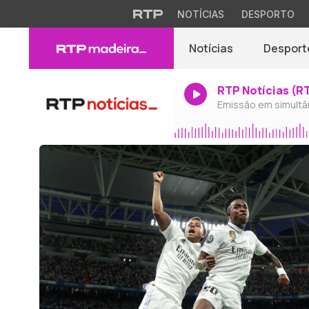
NOTÍCIAS
DESPORTO
Notícias
Desport
RTP Notícias (R
Emissão em simultâ