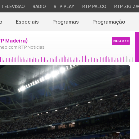
TELEVISÃO
RÁDIO
RTP PLAY
RTP PALCO
RTP ZIG ZA
o
Especiais
Programas
Programação
TP Madeira)
NO AR
neo com RTP Notícias