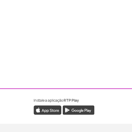
Instale a aplicação
RTP Play
ebook da RTP Madeira
nstagram da RTP Madeira