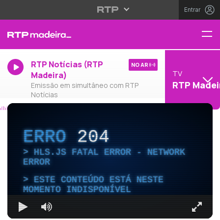
Entrar
RTP Notícias (RTP
NO AR
TV
Madeira)
RTP Madei
Emissão em simultâneo com RTP
Notícias
ERRO
204
HLS.JS FATAL ERROR - NETWORK
ERROR
ESTE CONTEÚDO ESTÁ NESTE
MOMENTO INDISPONÍVEL