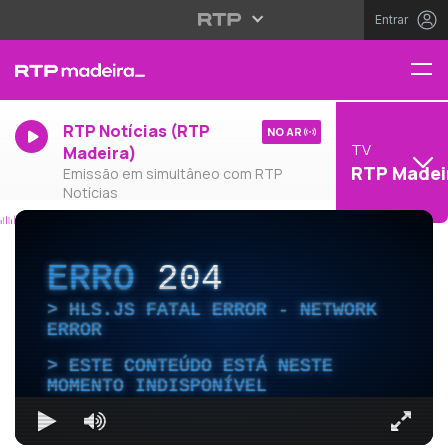
Entrar
RTP Notícias (RTP
NO AR
TV
Madeira)
RTP Madei
Emissão em simultâneo com RTP
Notícias
ERRO
204
HLS.JS FATAL ERROR - NETWORK
ERROR
ESTE CONTEÚDO ESTÁ NESTE
MOMENTO INDISPONÍVEL