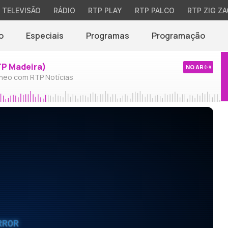
TELEVISÃO
RÁDIO
RTP PLAY
RTP PALCO
RTP ZIG ZA
o
Especiais
Programas
Programação
TP Madeira)
NO AR
neo com RTP Notícias
RROR