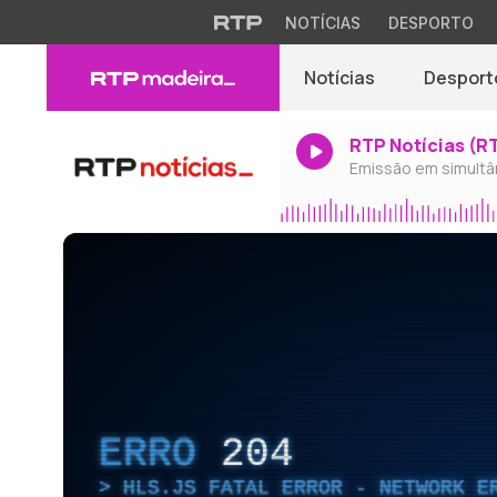
NOTÍCIAS
DESPORTO
Notícias
Desport
RTP Notícias (R
Emissão em simultâ
ERRO
204
HLS.JS FATAL ERROR - NETWORK E