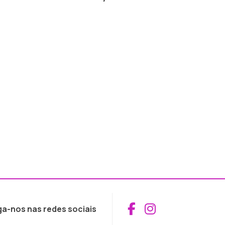
Aceder ao Fac
Aceder ao I
ga-nos nas redes sociais