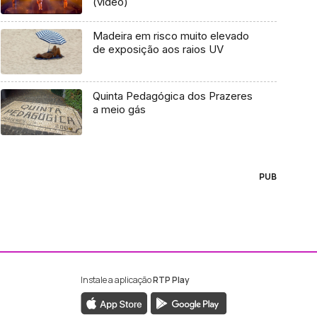
(vídeo)
Madeira em risco muito elevado
de exposição aos raios UV
Quinta Pedagógica dos Prazeres
a meio gás
PUB
Instale a aplicação
RTP Play
ebook da RTP Madeira
nstagram da RTP Madeira