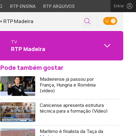
G
RTP ENSINA
RTP ARQUIVOS
Entrar
+ RTP Madeira
TV
RTP Madeira
Pode também gostar
Madeirense já passou por
França, Hungria e Roménia
(vídeo)
Canicense apresenta estrutura
técnica para a formação (Vídeo)
Marítimo é finalista da Taça da