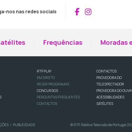
Aceder ao Fac
Aceder ao I
ga-nos nas redes sociais
atélites
Frequências
Moradas e
RTP PLAY
CONTACTOS
EM DIRETO
PROVEDORA DO
REVER PROGRAMAS
TELESPECTADOR
CONCURSOS
PROVEDORA DO OUVI
S
PERGUNTAS FREQUENTES
ACESSIBILIDADES
CONTACTOS
SATÉLITES
IÇÕES
PUBLICIDADE
© RTP, Rádio e Televisão de Portugal 2
|