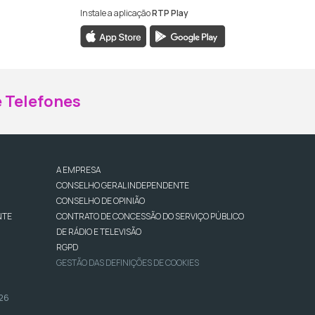
Instale a aplicação
RTP Play
ebook da RTP Madeira
nstagram da RTP Madeira
 Telefones
A EMPRESA
CONSELHO GERAL INDEPENDENTE
CONSELHO DE OPINIÃO
NTE
CONTRATO DE CONCESSÃO DO SERVIÇO PÚBLICO
DE RÁDIO E TELEVISÃO
RGPD
GESTÃO DAS DEFINIÇÕES DE COOKIES
026