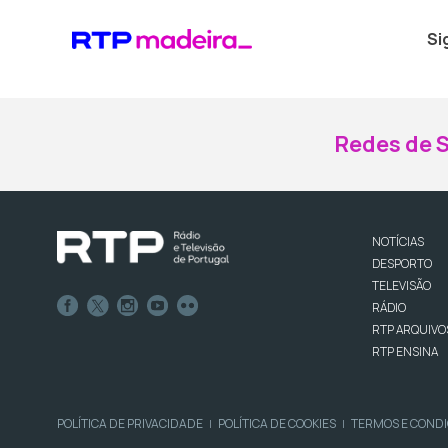
Si
Redes de S
NOTÍCIAS
DESPORTO
TELEVISÃO
RÁDIO
RTP ARQUIVO
RTP ENSINA
POLÍTICA DE PRIVACIDADE
POLÍTICA DE COOKIES
TERMOS E COND
|
|