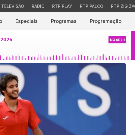
TELEVISÃO
RÁDIO
RTP PLAY
RTP PALCO
RTP ZIG ZA
o
Especiais
Programas
Programação
 2026
NO AR