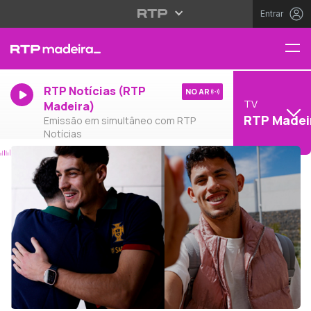
Entrar
RTP Notícias (RTP
NO AR
TV
Madeira)
RTP Madei
Emissão em simultâneo com RTP
Notícias