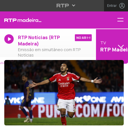
Entrar
RTP Notícias (RTP
NO AR
TV
Madeira)
RTP Madei
Emissão em simultâneo com RTP
Notícias