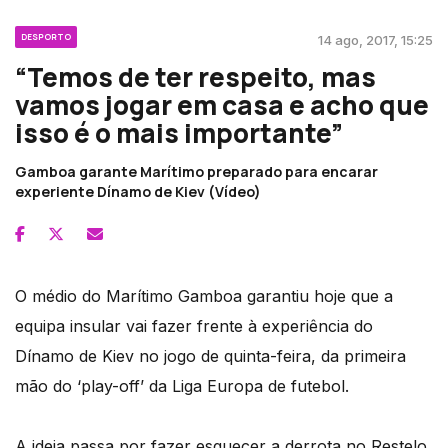
DESPORTO
14 ago, 2017, 15:25
“Temos de ter respeito, mas
vamos jogar em casa e acho que
isso é o mais importante”
Gamboa garante Marítimo preparado para encarar
experiente Dínamo de Kiev (Vídeo)
O médio do Marítimo Gamboa garantiu hoje que a
equipa insular vai fazer frente à experiência do
Dínamo de Kiev no jogo de quinta-feira, da primeira
mão do ‘play-off’ da Liga Europa de futebol.
A ideia passa por fazer esquecer a derrota no Restelo,