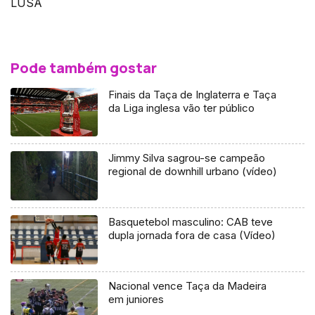
LUSA
Pode também gostar
Finais da Taça de Inglaterra e Taça
da Liga inglesa vão ter público
Jimmy Silva sagrou-se campeão
regional de downhill urbano (vídeo)
Basquetebol masculino: CAB teve
dupla jornada fora de casa (Vídeo)
Nacional vence Taça da Madeira
em juniores