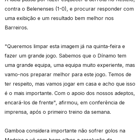
contra o Belenenses (1-0), e procurar responder com
uma exibição e um resultado bem melhor nos
Barreiros.
"Queremos limpar esta imagem já na quinta-feira e
fazer um grande jogo. Sabemos que o Dínamo tem
uma grande equipa, uma equipa muito experiente, mas
vamo-nos preparar melhor para este jogo. Temos de
ter respeito, mas vamos jogar em casa e acho que isso
é o mais importante. Com o apoio dos nossos adeptos,
encará-los de frente", afirmou, em conferência de
imprensa, após o primeiro treino da semana.
Gamboa considera importante não sofrer golos na
Madeira e vê com bons olhos a resolução da