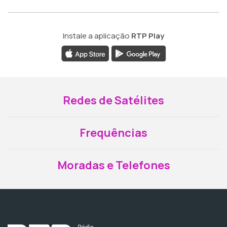
Instale a aplicação
RTP Play
Redes de Satélites
Frequências
Moradas e Telefones