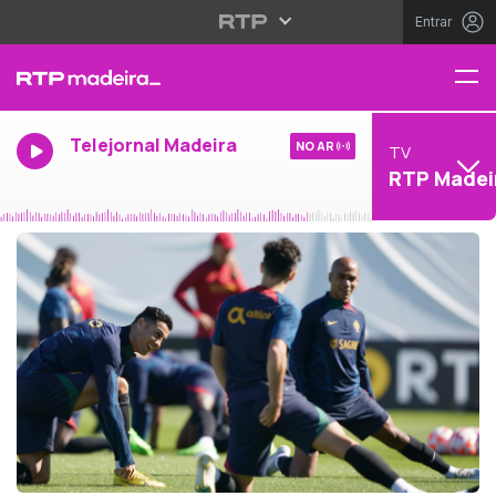
Entrar
Telejornal Madeira
NO AR
TV
RTP Madei