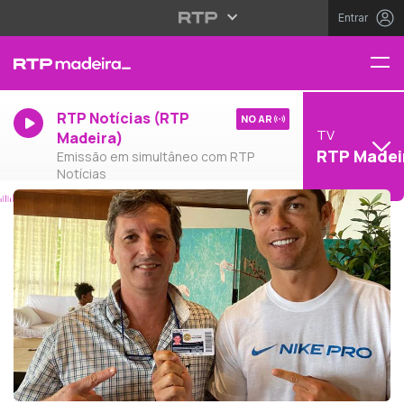
Entrar
RTP Notícias (RTP
NO AR
TV
Madeira)
RTP Madei
Emissão em simultâneo com RTP
Notícias