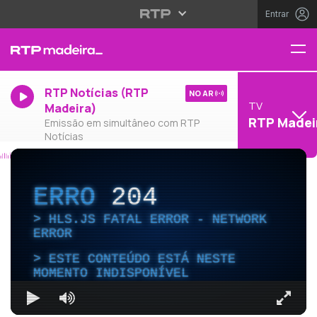
Entrar
RTP Notícias (RTP
NO AR
TV
Madeira)
RTP Madei
Emissão em simultâneo com RTP
Notícias
ERRO
204
HLS.JS FATAL ERROR - NETWORK
ERROR
ESTE CONTEÚDO ESTÁ NESTE
MOMENTO INDISPONÍVEL