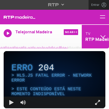
Entrar
Telejornal Madeira
NO AR
TV
RTP Madei
ERRO
204
HLS.JS FATAL ERROR - NETWORK
ERROR
ESTE CONTEÚDO ESTÁ NESTE
MOMENTO INDISPONÍVEL