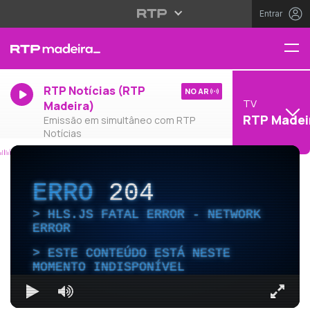
Entrar
RTP Notícias (RTP
NO AR
TV
Madeira)
RTP Madei
Emissão em simultâneo com RTP
Notícias
ERRO
204
HLS.JS FATAL ERROR - NETWORK
ERROR
ESTE CONTEÚDO ESTÁ NESTE
MOMENTO INDISPONÍVEL