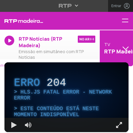
Entrar
RTP Notícias (RTP
NO AR
TV
Madeira)
RTP Madei
Emissão em simultâneo com RTP
Notícias
ERRO
204
HLS.JS FATAL ERROR - NETWORK
ERROR
ESTE CONTEÚDO ESTÁ NESTE
MOMENTO INDISPONÍVEL