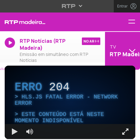
Entrar
RTP Notícias (RTP
NO AR
TV
Madeira)
RTP Madei
Emissão em simultâneo com RTP
Notícias
ERRO
204
HLS.JS FATAL ERROR - NETWORK
ERROR
ESTE CONTEÚDO ESTÁ NESTE
MOMENTO INDISPONÍVEL