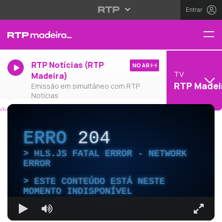
Entrar
RTP Notícias (RTP
NO AR
TV
Madeira)
RTP Madei
Emissão em simultâneo com RTP
Notícias
ERRO
204
HLS.JS FATAL ERROR - NETWORK
ERROR
ESTE CONTEÚDO ESTÁ NESTE
MOMENTO INDISPONÍVEL