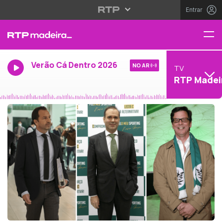
Entrar
Verão Cá Dentro 2026
NO AR
TV
RTP Madei